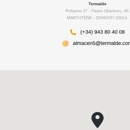
Termalde
Polígono 27 - Paseo Ubarburu, 40.
MARTUTENE - DONOSTI 20014.
(+34) 943 80 40 08
almacen5@termalde.co