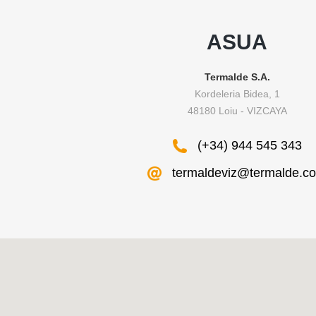
ASUA
Termalde S.A.
Kordeleria Bidea, 1
48180 Loiu - VIZCAYA
(+34) 944 545 343
termaldeviz@termalde.c