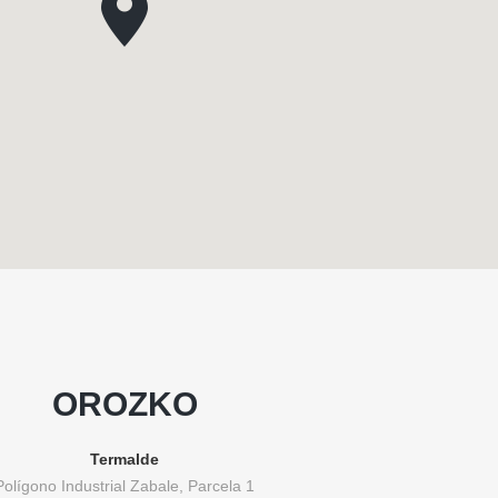
OROZKO
Termalde
Polígono Industrial Zabale, Parcela 1