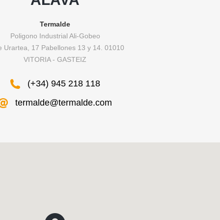
Termalde
Poligono Industrial Ali-Gobeo
e Urartea, 17 Pabellones 13 y 14. 01010
VITORIA - GASTEIZ
(+34) 945 218 118
termalde@termalde.com