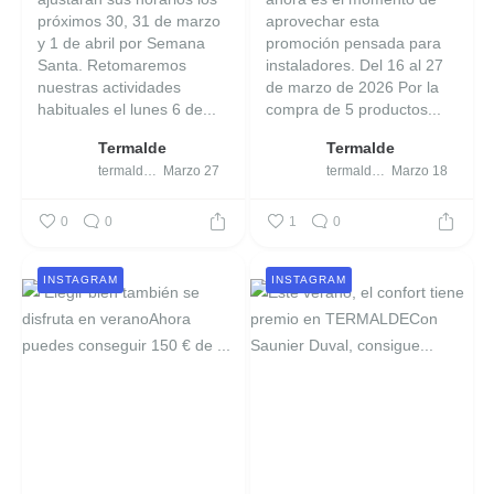
próximos 30, 31 de marzo
aprovechar esta
y 1 de abril por Semana
promoción pensada para
Santa.
Retomaremos
instaladores.
Del 16 al 27
nuestras actividades
de marzo de 2026
Por la
habituales el lunes 6 de...
compra de 5 productos...
Termalde
Termalde
termalde_
Marzo 27
termalde_
Marzo 18
0
0
1
0
INSTAGRAM
INSTAGRAM