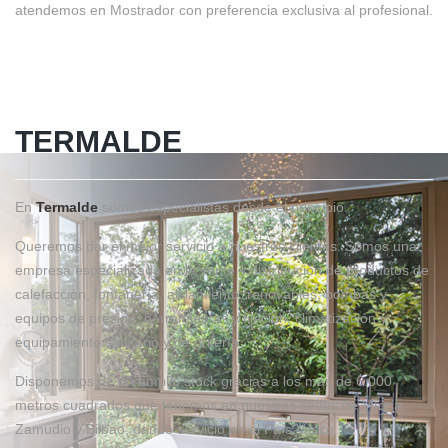
atendemos en Mostrador con preferencia exclusiva al profesional.
TERMALDE
En
Termalde
somos especialistas desde el principio.
Queremos dar el mejor servicio a nuestros clientes. Somos una
empresa especializada en la vente y distribución de productos de
calefacción, fontanería, aislamiento, renovables, bombas y
equipos de presión, herramientas y fijación, climatización y
equipamiento sanitario y de grifería.
Disponemos de un amplio stock gracias a los más de 6.000
metros cuadrados que tenemos en nuestras sedes de Vitoria,
Zamudio y Bilbao, dando servicio en el País Vasco.