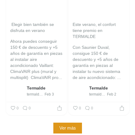
️ Elegir bien también se
Este verano, el confort
disfruta en verano
tiene premio en
TERMALDE
Ahora puedes conseguir
150 € de descuento y +5
Con Saunier Duval,
años de garantía en piezas
consigue 150 € de
al instalar aire
descuento y +5 años de
acondicionado Vaillant:
garantía en piezas al
ClimaVAIR plus (mural y
instalar tu nuevo sistema
multisplit)
️ ClimaVAIR pro...
de aire acondicionado:
️...
Termalde
Termalde
termalde_
Feb 3
termalde_
Feb 2
0
0
0
0
Ver más